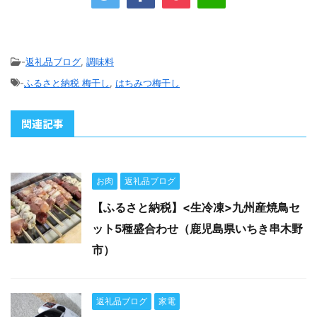
-
返礼品ブログ
,
調味料
-
ふるさと納税 梅干し
,
はちみつ梅干し
関連記事
お肉
返礼品ブログ
【ふるさと納税】<生冷凍>九州産焼鳥セ
ット5種盛合わせ（鹿児島県いちき串木野
市）
返礼品ブログ
家電