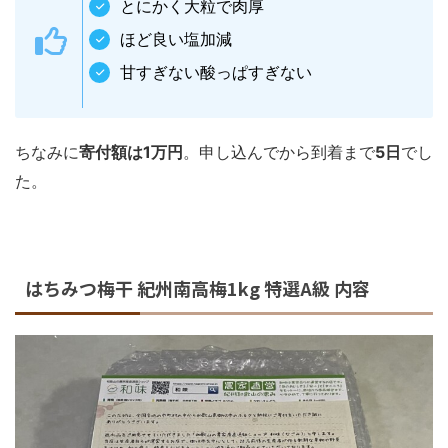
とにかく大粒で肉厚
ほど良い塩加減
甘すぎない酸っぱすぎない
ちなみに
寄付額は1万円
。申し込んでから到着まで
5日
でし
た。
はちみつ梅干 紀州南高梅1kg 特選A級 内容