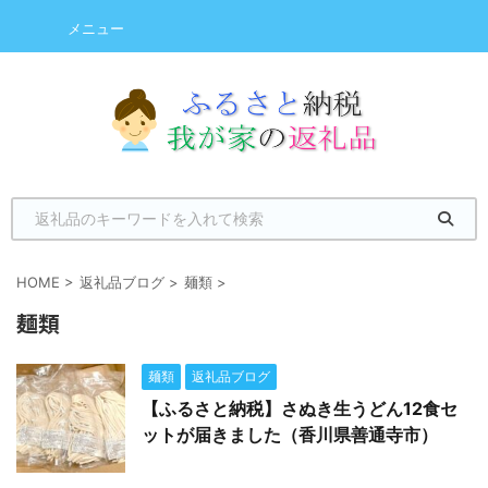
メニュー
HOME
>
返礼品ブログ
>
麺類
>
麺類
麺類
返礼品ブログ
【ふるさと納税】さぬき生うどん12食セ
ットが届きました（香川県善通寺市）