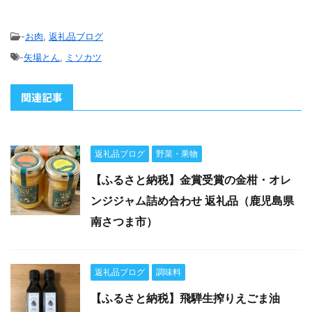
-
お肉
,
返礼品ブログ
-
矢場とん
,
ミソカツ
関連記事
返礼品ブログ
野菜・果物
【ふるさと納税】金賞受賞の金柑・オレ
ンジジャム詰め合わせ 返礼品（鹿児島県
南さつま市）
返礼品ブログ
調味料
【ふるさと納税】飛騨生搾りえごま油