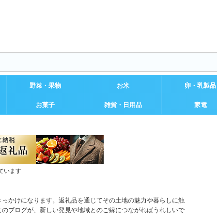
野菜・果物
お米
卵・乳製品
お菓子
雑貨・日用品
家電
ています
きっかけになります。返礼品を通じてその土地の魅力や暮らしに触
このブログが、新しい発見や地域とのご縁につながればうれしいで