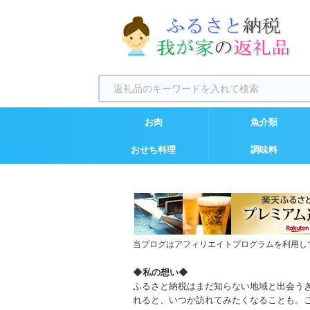
お肉
魚介類
おせち料理
調味料
当ブログはアフィリエイトプログラムを利用し
◆
私の想い
◆
ふるさと納税はまだ知らない地域と出会う
れると、いつか訪れてみたくなることも。