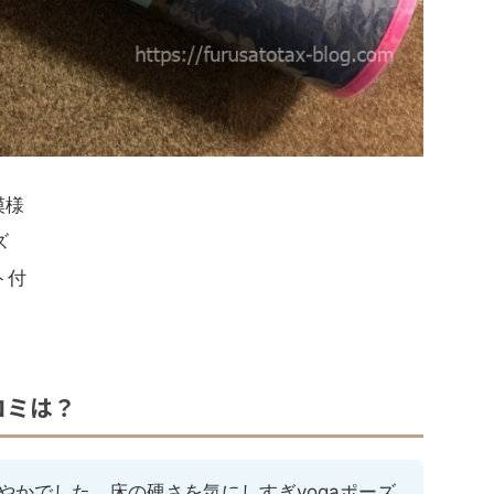
模様
ズ
ト付
コミは？
やかでした。床の硬さを気にしすぎyogaポーズ