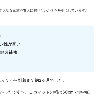
？大切な家族や友人に贈りたいか？を基準にしています♪
m
ョン性が高い
を縫製補強
込んでから到着まで
約2ヶ月
でした。
かったです〜。ヨガマットの幅は60cmでやや細