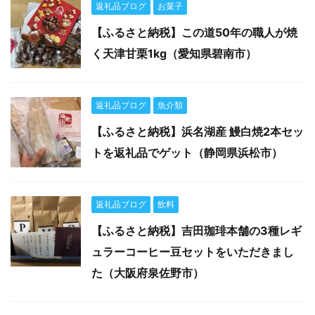
返礼品ブログ
お菓子
【ふるさと納税】この道50年の職人が焼
く天津甘栗1kg（愛知県碧南市）
返礼品ブログ
魚介類
【ふるさと納税】浜名湖産 鰻白焼2本セッ
トを返礼品でゲット（静岡県浜松市）
返礼品ブログ
飲料
【ふるさと納税】吉田珈琲本舗の3種レギ
ュラーコーヒー豆セットをいただきまし
た（大阪府泉佐野市）