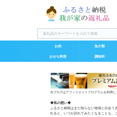
お肉
魚介類
おせち料理
調味料
当ブログはアフィリエイトプログラムを利用し
◆
私の想い
◆
ふるさと納税はまだ知らない地域と出会う
れると、いつか訪れてみたくなることも。