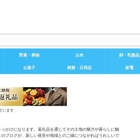
野菜・果物
お米
卵・乳製品
お菓子
雑貨・日用品
家電
ています
きっかけになります。返礼品を通じてその土地の魅力や暮らしに触
このブログが、新しい発見や地域とのご縁につながればうれしいで