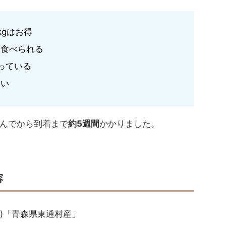
kgはお得
も食べられる
なっている
しい
んでから到着まで
約5週間
かかりました。
容
2袋)「青森県東通村産」