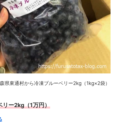
県東通村から冷凍ブルーベリー2kg（1kg×2袋）
リー2kg（1万円）
る