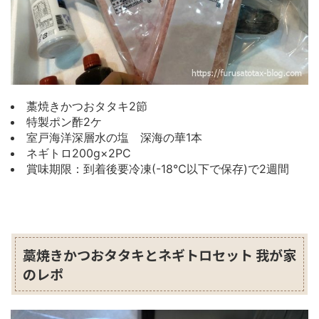
藁焼きかつおタタキ2節
特製ポン酢2ケ
室戸海洋深層水の塩 深海の華1本
ネギトロ200g×2PC
賞味期限：到着後要冷凍(-18℃以下で保存)で2週間
藁焼きかつおタタキとネギトロセット 我が家
のレポ