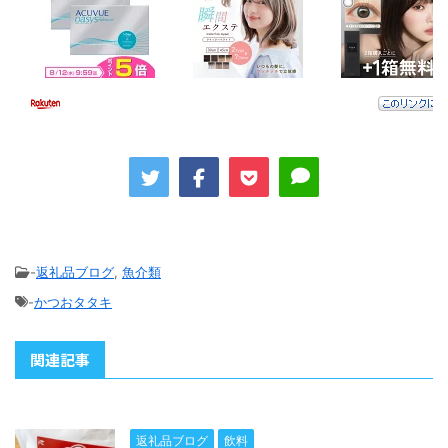
-
返礼品ブログ
,
魚介類
-
かつおタタキ
関連記事
返礼品ブログ
飲料