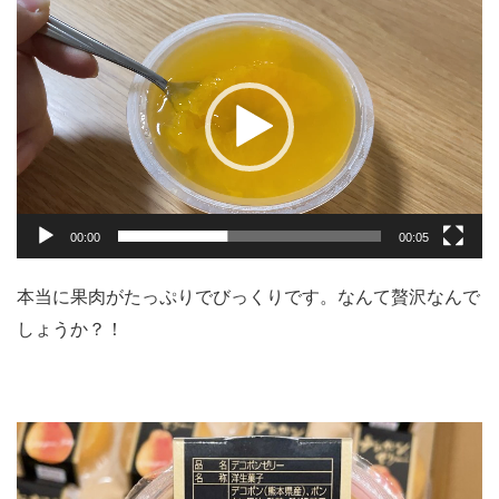
動
画
プ
レ
ー
ヤ
ー
00:00
00:05
本当に果肉がたっぷりでびっくりです。なんて贅沢なんで
しょうか？！