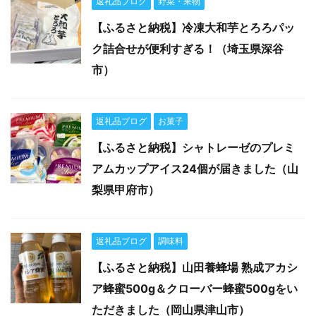
返礼品ブログ
野菜・果物
【ふるさと納税】冷凍大和芋とろろパッ
ク詰合せが便利すぎる！（埼玉県深谷
市）
返礼品ブログ
お菓子
【ふるさと納税】シャトレーゼのプレミ
アムカップアイス24個が届きました（山
梨県甲府市）
返礼品ブログ
調味料
【ふるさと納税】山田養蜂場 熟成アカシ
ア蜂蜜500g＆クローバー蜂蜜500gをい
ただきました（岡山県津山市）