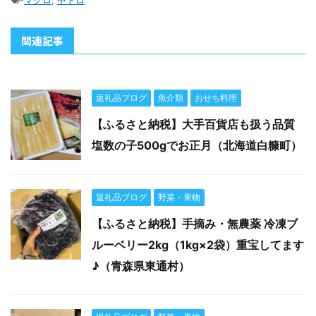
-
マグロ
,
中トロ
関連記事
返礼品ブログ
魚介類
おせち料理
【ふるさと納税】大手百貨店も扱う品質
塩数の子500gでお正月（北海道白糠町）
返礼品ブログ
野菜・果物
【ふるさと納税】手摘み・無農薬 冷凍ブ
ルーベリー2kg（1kg×2袋）重宝してます
♪（青森県東通村）