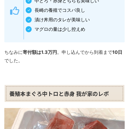
中とろ・赤身どちらも美味しい
長崎の養殖でコスパ良し
漬け丼用のタレが美味しい
マグロの量は少し控えめ
ちなみに
寄付額は1.3万円
。申し込んでから到着まで
10日
でした。
養殖本まぐろ中トロと赤身 我が家のレポ