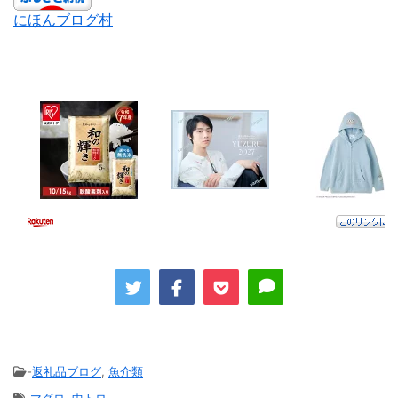
にほんブログ村
-
返礼品ブログ
,
魚介類